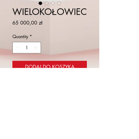
WIELOKOŁOWIEC
Price
65 000,00 zł
Quantity
*
DODAJ DO KOSZYKA
Tytuł: 
"WIELOKOŁOWIEC"
Technika: 
farba olejna na płótnie
Wymiary: 
150cmx130cm
Rok:
 1988
darmowa dostawa na terenie Polski.